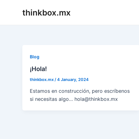
Skip
thinkbox.mx
to
content
Blog
¡Hola!
thinkbox.mx
/
4 January, 2024
Estamos en construcción, pero escríbenos
si necesitas algo… hola@thinkbox.mx