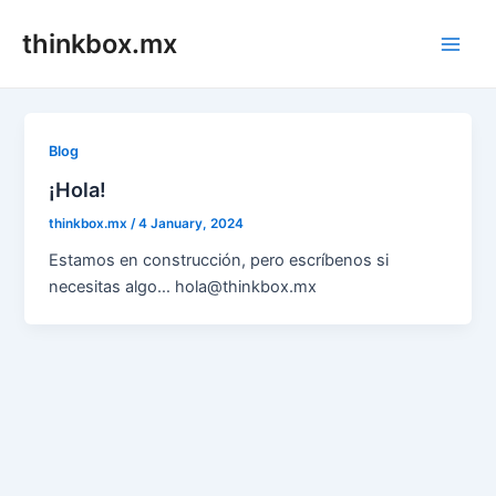
Skip
thinkbox.mx
to
Main
content
Men
Blog
¡Hola!
thinkbox.mx
/
4 January, 2024
Estamos en construcción, pero escríbenos si
necesitas algo… hola@thinkbox.mx