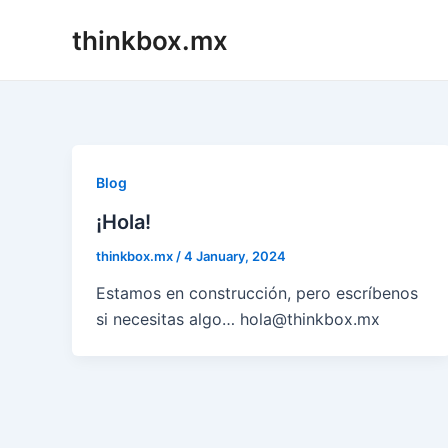
Skip
thinkbox.mx
to
content
Blog
¡Hola!
thinkbox.mx
/
4 January, 2024
Estamos en construcción, pero escríbenos
si necesitas algo… hola@thinkbox.mx