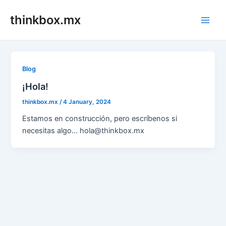
Skip
thinkbox.mx
to
Main
content
Men
Blog
¡Hola!
thinkbox.mx
/
4 January, 2024
Estamos en construcción, pero escríbenos si
necesitas algo… hola@thinkbox.mx