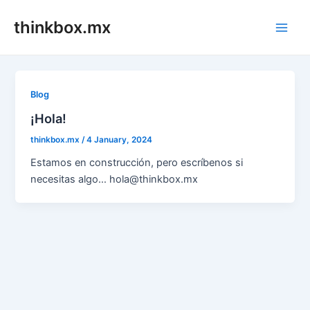
Skip
thinkbox.mx
to
Main
content
Men
Blog
¡Hola!
thinkbox.mx
/
4 January, 2024
Estamos en construcción, pero escríbenos si
necesitas algo… hola@thinkbox.mx