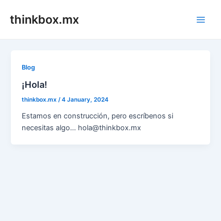
Skip
thinkbox.mx
to
Main
content
Men
Blog
¡Hola!
thinkbox.mx
/
4 January, 2024
Estamos en construcción, pero escríbenos si
necesitas algo… hola@thinkbox.mx