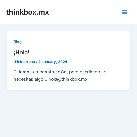
Skip
thinkbox.mx
to
Main
content
Men
Blog
¡Hola!
thinkbox.mx
/
4 January, 2024
Estamos en construcción, pero escríbenos si
necesitas algo… hola@thinkbox.mx