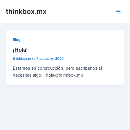
Skip
thinkbox.mx
to
Main
content
Men
Blog
¡Hola!
thinkbox.mx
/
4 January, 2024
Estamos en construcción, pero escríbenos si
necesitas algo… hola@thinkbox.mx