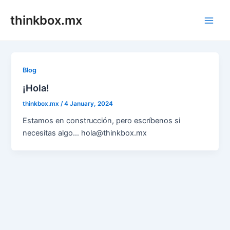
Skip
thinkbox.mx
to
Main
content
Men
Blog
¡Hola!
thinkbox.mx
/
4 January, 2024
Estamos en construcción, pero escríbenos si
necesitas algo… hola@thinkbox.mx