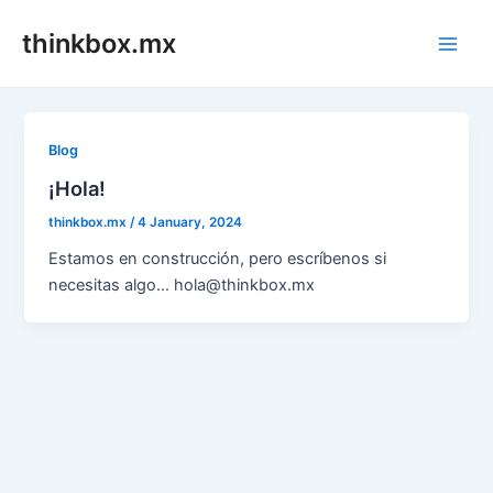
Skip
thinkbox.mx
to
Main
content
Men
Blog
¡Hola!
thinkbox.mx
/
4 January, 2024
Estamos en construcción, pero escríbenos si
necesitas algo… hola@thinkbox.mx