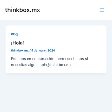
Skip
thinkbox.mx
to
Main
content
Men
Blog
¡Hola!
thinkbox.mx
/
4 January, 2024
Estamos en construcción, pero escríbenos si
necesitas algo… hola@thinkbox.mx