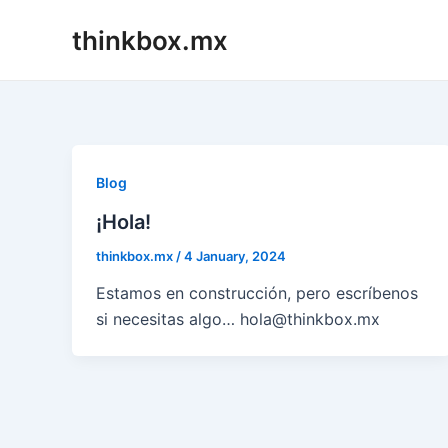
Skip
thinkbox.mx
to
content
Blog
¡Hola!
thinkbox.mx
/
4 January, 2024
Estamos en construcción, pero escríbenos
si necesitas algo… hola@thinkbox.mx