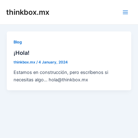
Skip
thinkbox.mx
to
Main
content
Men
Blog
¡Hola!
thinkbox.mx
/
4 January, 2024
Estamos en construcción, pero escríbenos si
necesitas algo… hola@thinkbox.mx