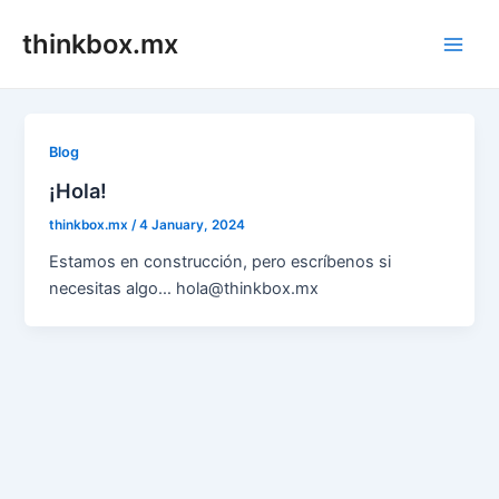
Skip
thinkbox.mx
to
Main
content
Men
Blog
¡Hola!
thinkbox.mx
/
4 January, 2024
Estamos en construcción, pero escríbenos si
necesitas algo… hola@thinkbox.mx