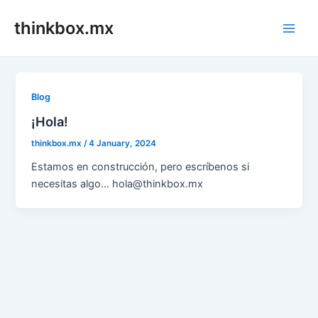
Skip
thinkbox.mx
to
Main
content
Men
Blog
¡Hola!
thinkbox.mx
/
4 January, 2024
Estamos en construcción, pero escríbenos si
necesitas algo… hola@thinkbox.mx