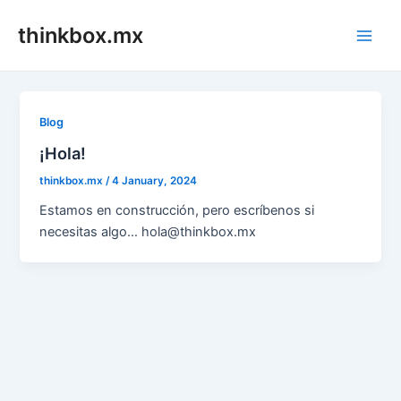
Skip
thinkbox.mx
to
Main
content
Men
Blog
¡Hola!
thinkbox.mx
/
4 January, 2024
Estamos en construcción, pero escríbenos si
necesitas algo… hola@thinkbox.mx