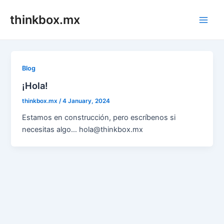
Skip
thinkbox.mx
to
Main
content
Men
Blog
¡Hola!
thinkbox.mx
/
4 January, 2024
Estamos en construcción, pero escríbenos si
necesitas algo… hola@thinkbox.mx