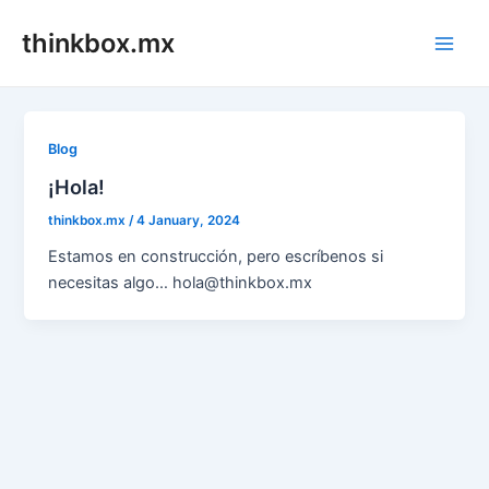
Skip
thinkbox.mx
to
Main
content
Men
Blog
¡Hola!
thinkbox.mx
/
4 January, 2024
Estamos en construcción, pero escríbenos si
necesitas algo… hola@thinkbox.mx