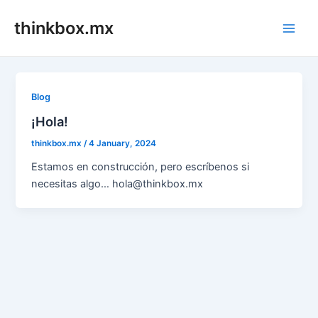
Skip
thinkbox.mx
to
Main
content
Men
Blog
¡Hola!
thinkbox.mx
/
4 January, 2024
Estamos en construcción, pero escríbenos si
necesitas algo… hola@thinkbox.mx