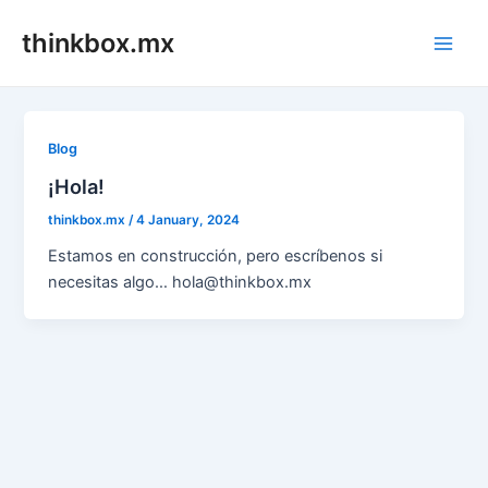
Skip
thinkbox.mx
to
Main
content
Men
Blog
¡Hola!
thinkbox.mx
/
4 January, 2024
Estamos en construcción, pero escríbenos si
necesitas algo… hola@thinkbox.mx