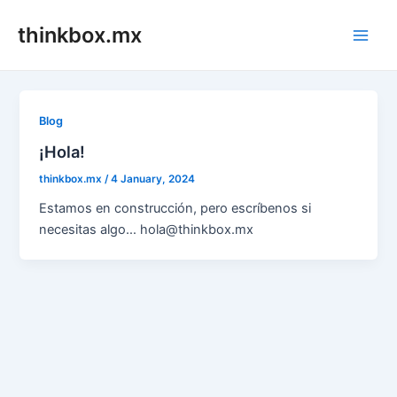
Skip
thinkbox.mx
to
Main
content
Men
Blog
¡Hola!
thinkbox.mx
/
4 January, 2024
Estamos en construcción, pero escríbenos si
necesitas algo… hola@thinkbox.mx