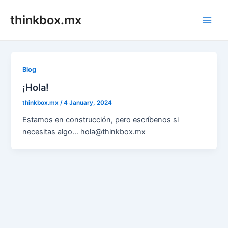
Skip
thinkbox.mx
to
Main
content
Men
Blog
¡Hola!
thinkbox.mx
/
4 January, 2024
Estamos en construcción, pero escríbenos si
necesitas algo… hola@thinkbox.mx