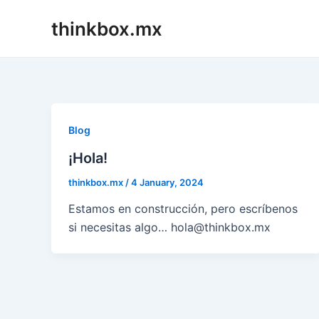
Skip
thinkbox.mx
to
content
Blog
¡Hola!
thinkbox.mx
/
4 January, 2024
Estamos en construcción, pero escríbenos
si necesitas algo… hola@thinkbox.mx