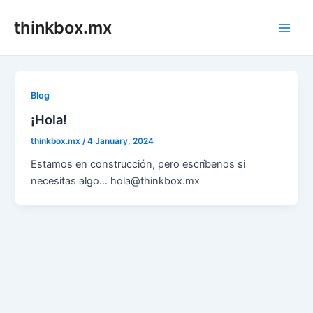
Skip
thinkbox.mx
to
Main
content
Men
Blog
¡Hola!
thinkbox.mx
/
4 January, 2024
Estamos en construcción, pero escríbenos si
necesitas algo… hola@thinkbox.mx