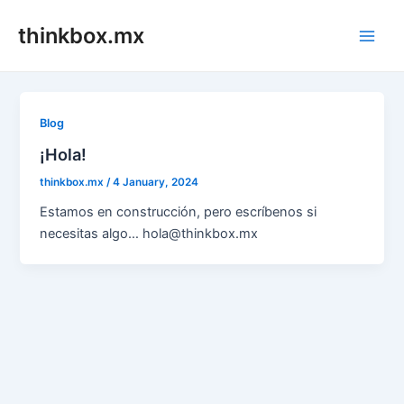
Skip
thinkbox.mx
to
Main
content
Men
Blog
¡Hola!
thinkbox.mx
/
4 January, 2024
Estamos en construcción, pero escríbenos si
necesitas algo… hola@thinkbox.mx