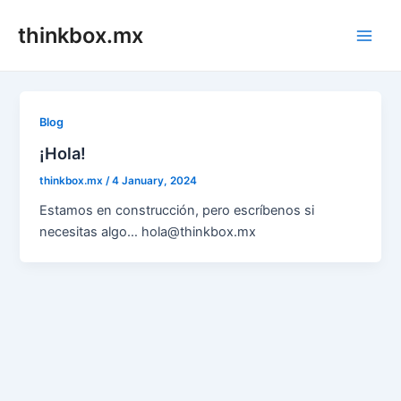
Skip
thinkbox.mx
to
Main
content
Men
Blog
¡Hola!
thinkbox.mx
/
4 January, 2024
Estamos en construcción, pero escríbenos si
necesitas algo… hola@thinkbox.mx