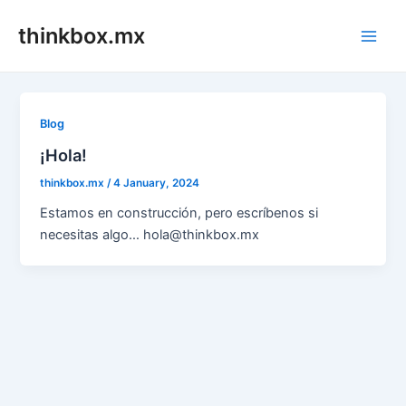
Skip
thinkbox.mx
to
Main
content
Men
Blog
¡Hola!
thinkbox.mx
/
4 January, 2024
Estamos en construcción, pero escríbenos si
necesitas algo… hola@thinkbox.mx