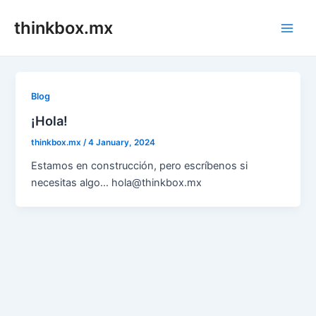
Skip
thinkbox.mx
to
Main
content
Men
Blog
¡Hola!
thinkbox.mx
/
4 January, 2024
Estamos en construcción, pero escríbenos si
necesitas algo… hola@thinkbox.mx