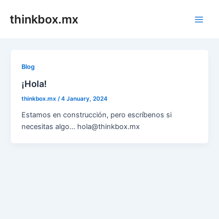
Skip
thinkbox.mx
to
Main
content
Men
Blog
¡Hola!
thinkbox.mx
/
4 January, 2024
Estamos en construcción, pero escríbenos si
necesitas algo… hola@thinkbox.mx