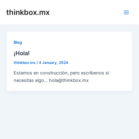
Skip
thinkbox.mx
to
Main
content
Men
Blog
¡Hola!
thinkbox.mx
/
4 January, 2024
Estamos en construcción, pero escríbenos si
necesitas algo… hola@thinkbox.mx