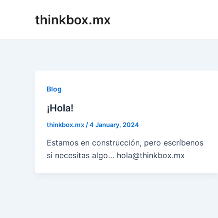
Skip
thinkbox.mx
to
content
Blog
¡Hola!
thinkbox.mx
/
4 January, 2024
Estamos en construcción, pero escríbenos
si necesitas algo… hola@thinkbox.mx