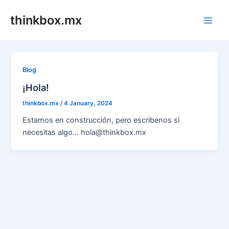
Skip
thinkbox.mx
to
Main
content
Men
Blog
¡Hola!
thinkbox.mx
/
4 January, 2024
Estamos en construcción, pero escríbenos si
necesitas algo… hola@thinkbox.mx