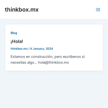
Skip
thinkbox.mx
to
Main
content
Men
Blog
¡Hola!
thinkbox.mx
/
4 January, 2024
Estamos en construcción, pero escríbenos si
necesitas algo… hola@thinkbox.mx