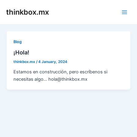
Skip
thinkbox.mx
to
Main
content
Men
Blog
¡Hola!
thinkbox.mx
/
4 January, 2024
Estamos en construcción, pero escríbenos si
necesitas algo… hola@thinkbox.mx