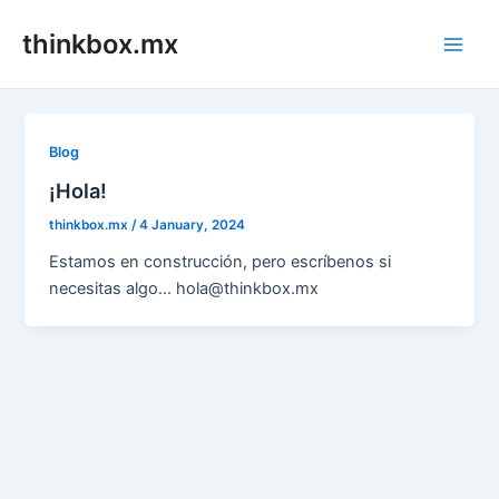
Skip
thinkbox.mx
to
Main
content
Men
Blog
¡Hola!
thinkbox.mx
/
4 January, 2024
Estamos en construcción, pero escríbenos si
necesitas algo… hola@thinkbox.mx