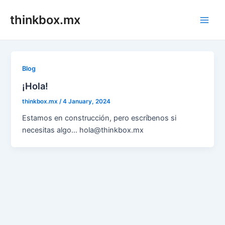
Skip
thinkbox.mx
to
Main
content
Men
Blog
¡Hola!
thinkbox.mx
/
4 January, 2024
Estamos en construcción, pero escríbenos si
necesitas algo… hola@thinkbox.mx