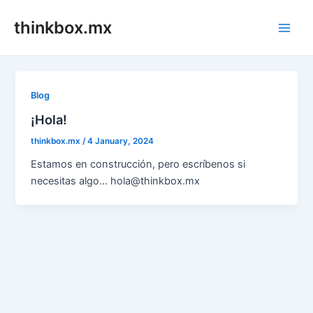
Skip
thinkbox.mx
to
Main
content
Men
Blog
¡Hola!
thinkbox.mx
/
4 January, 2024
Estamos en construcción, pero escríbenos si
necesitas algo… hola@thinkbox.mx