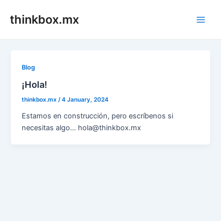
Skip
thinkbox.mx
to
Main
content
Men
Blog
¡Hola!
thinkbox.mx
/
4 January, 2024
Estamos en construcción, pero escríbenos si
necesitas algo… hola@thinkbox.mx