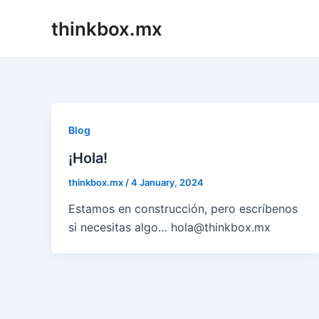
Skip
thinkbox.mx
to
content
Blog
¡Hola!
thinkbox.mx
/
4 January, 2024
Estamos en construcción, pero escríbenos
si necesitas algo… hola@thinkbox.mx