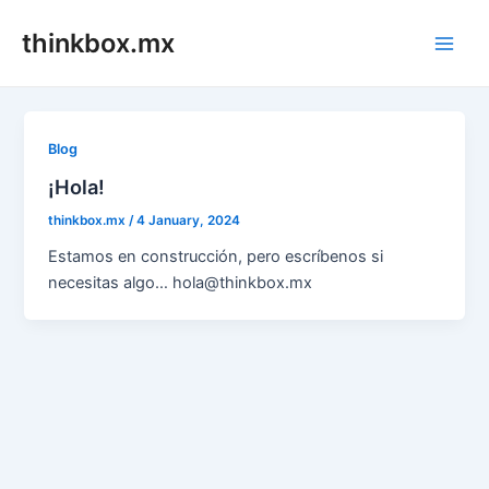
Skip
thinkbox.mx
to
Main
content
Men
Blog
¡Hola!
thinkbox.mx
/
4 January, 2024
Estamos en construcción, pero escríbenos si
necesitas algo… hola@thinkbox.mx