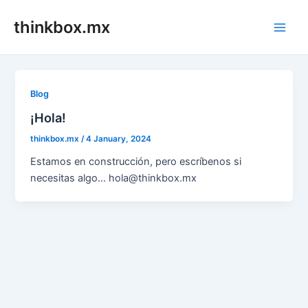
Skip
thinkbox.mx
to
Main
content
Men
Blog
¡Hola!
thinkbox.mx
/
4 January, 2024
Estamos en construcción, pero escríbenos si
necesitas algo… hola@thinkbox.mx