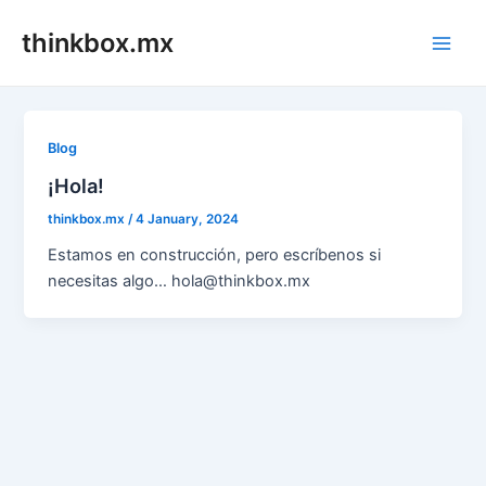
Skip
thinkbox.mx
to
Main
content
Men
Blog
¡Hola!
thinkbox.mx
/
4 January, 2024
Estamos en construcción, pero escríbenos si
necesitas algo… hola@thinkbox.mx