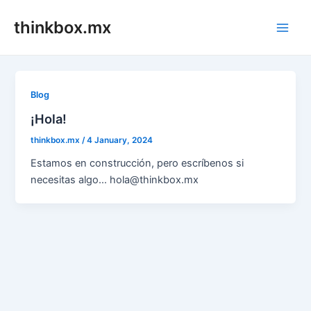
Skip
thinkbox.mx
to
Main
content
Men
Blog
¡Hola!
thinkbox.mx
/
4 January, 2024
Estamos en construcción, pero escríbenos si
necesitas algo… hola@thinkbox.mx