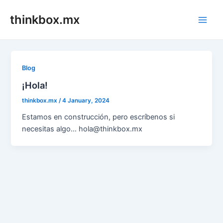
Skip
thinkbox.mx
to
Main
content
Men
Blog
¡Hola!
thinkbox.mx
/
4 January, 2024
Estamos en construcción, pero escríbenos si
necesitas algo… hola@thinkbox.mx