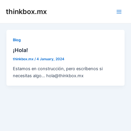
Skip
thinkbox.mx
to
Main
content
Men
Blog
¡Hola!
thinkbox.mx
/
4 January, 2024
Estamos en construcción, pero escríbenos si
necesitas algo… hola@thinkbox.mx