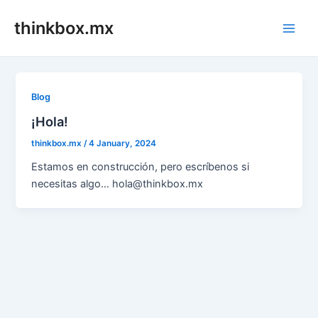
Skip
thinkbox.mx
to
Main
content
Men
Blog
¡Hola!
thinkbox.mx
/
4 January, 2024
Estamos en construcción, pero escríbenos si
necesitas algo… hola@thinkbox.mx