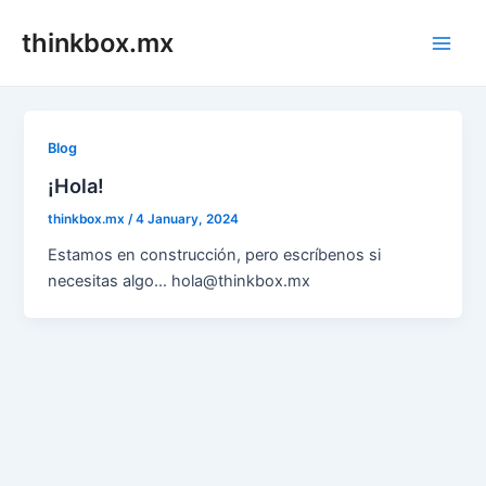
Skip
thinkbox.mx
to
Main
content
Men
Blog
¡Hola!
thinkbox.mx
/
4 January, 2024
Estamos en construcción, pero escríbenos si
necesitas algo… hola@thinkbox.mx