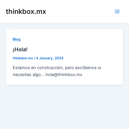
Skip
thinkbox.mx
to
Main
content
Men
Blog
¡Hola!
thinkbox.mx
/
4 January, 2024
Estamos en construcción, pero escríbenos si
necesitas algo… hola@thinkbox.mx