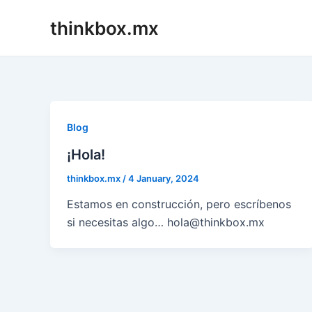
Skip
thinkbox.mx
to
content
Blog
¡Hola!
thinkbox.mx
/
4 January, 2024
Estamos en construcción, pero escríbenos
si necesitas algo… hola@thinkbox.mx