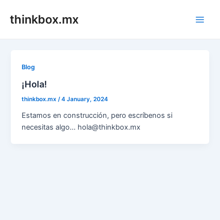
Skip
thinkbox.mx
to
Main
content
Men
Blog
¡Hola!
thinkbox.mx
/
4 January, 2024
Estamos en construcción, pero escríbenos si
necesitas algo… hola@thinkbox.mx